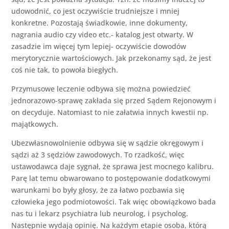
udowodnić, co jest oczywiście trudniejsze i mniej
konkretne. Pozostają świadkowie, inne dokumenty,
nagrania audio czy video etc.- katalog jest otwarty. W
zasadzie im więcej tym lepiej- oczywiście dowodów
merytorycznie wartościowych. Jak przekonamy sąd, że jest
coś nie tak, to powoła biegłych.
Przymusowe leczenie odbywa się można powiedzieć
jednorazowo-sprawę zakłada się przed Sądem Rejonowym i
on decyduje. Natomiast to nie załatwia innych kwestii np.
majątkowych.
Ubezwłasnowolnienie odbywa się w sądzie okręgowym i
sądzi aż 3 sędziów zawodowych. To rzadkość, więc
ustawodawca daje sygnał, że sprawa jest mocnego kalibru.
Parę lat temu obwarowano to postępowanie dodatkowymi
warunkami bo były głosy, że za łatwo pozbawia się
człowieka jego podmiotowości. Tak więc obowiązkowo bada
nas tu i lekarz psychiatra lub neurolog, i psycholog.
Następnie wydają opinię. Na każdym etapie osoba, którą