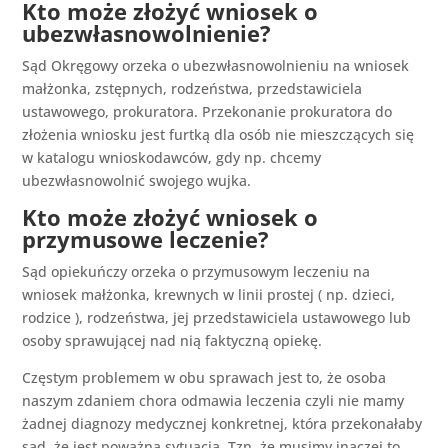
Kto może złożyć wniosek o
ubezwłasnowolnienie?
Sąd Okręgowy orzeka o ubezwłasnowolnieniu na wniosek
małżonka, zstępnych, rodzeństwa, przedstawiciela
ustawowego, prokuratora. Przekonanie prokuratora do
złożenia wniosku jest furtką dla osób nie mieszczących się
w katalogu wnioskodawców, gdy np. chcemy
ubezwłasnowolnić swojego wujka.
Kto może złożyć wniosek o
przymusowe leczenie?
Sąd opiekuńczy orzeka o przymusowym leczeniu na
wniosek małżonka, krewnych w linii prostej ( np. dzieci,
rodzice ), rodzeństwa, jej przedstawiciela ustawowego lub
osoby sprawującej nad nią faktyczną opiekę.
Częstym problemem w obu sprawach jest to, że osoba
naszym zdaniem chora odmawia leczenia czyli nie mamy
żadnej diagnozy medycznej konkretnej, która przekonałaby
sąd, że jest poważna sytuacja. Tzn. że musimy inaczej to