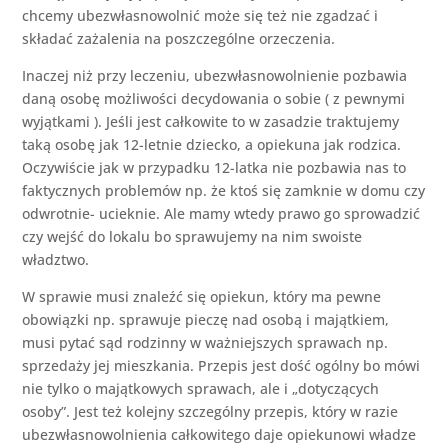
chcemy ubezwłasnowolnić może się też nie zgadzać i
składać zażalenia na poszczególne orzeczenia.
Inaczej niż przy leczeniu, ubezwłasnowolnienie pozbawia
daną osobę możliwości decydowania o sobie ( z pewnymi
wyjątkami ). Jeśli jest całkowite to w zasadzie traktujemy
taką osobę jak 12-letnie dziecko, a opiekuna jak rodzica.
Oczywiście jak w przypadku 12-latka nie pozbawia nas to
faktycznych problemów np. że ktoś się zamknie w domu czy
odwrotnie- ucieknie. Ale mamy wtedy prawo go sprowadzić
czy wejść do lokalu bo sprawujemy na nim swoiste
władztwo.
W sprawie musi znaleźć się opiekun, który ma pewne
obowiązki np. sprawuje pieczę nad osobą i majątkiem,
musi pytać sąd rodzinny w ważniejszych sprawach np.
sprzedaży jej mieszkania. Przepis jest dość ogólny bo mówi
nie tylko o majątkowych sprawach, ale i „dotyczących
osoby”. Jest też kolejny szczególny przepis, który w razie
ubezwłasnowolnienia całkowitego daje opiekunowi władze