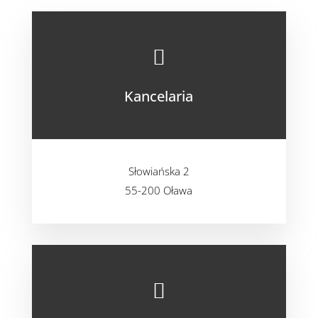

Kancelaria
Słowiańska 2
55-200 Oława
