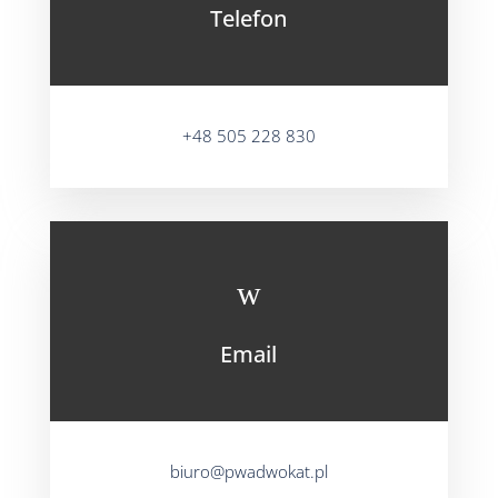
Telefon
+48 505 228 830
w
Email
biuro@pwadwokat.pl