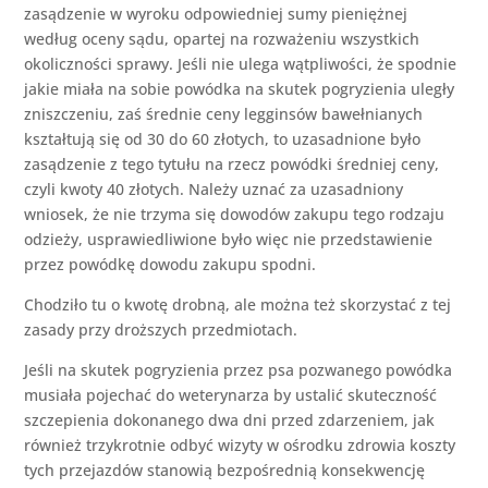
zasądzenie w wyroku odpowiedniej sumy pieniężnej
według oceny sądu, opartej na rozważeniu wszystkich
okoliczności sprawy. Jeśli nie ulega wątpliwości, że spodnie
jakie miała na sobie powódka na skutek pogryzienia uległy
zniszczeniu, zaś średnie ceny legginsów bawełnianych
kształtują się od 30 do 60 złotych, to uzasadnione było
zasądzenie z tego tytułu na rzecz powódki średniej ceny,
czyli kwoty 40 złotych. Należy uznać za uzasadniony
wniosek, że nie trzyma się dowodów zakupu tego rodzaju
odzieży, usprawiedliwione było więc nie przedstawienie
przez powódkę dowodu zakupu spodni.
Chodziło tu o kwotę drobną, ale można też skorzystać z tej
zasady przy droższych przedmiotach.
Jeśli na skutek pogryzienia przez psa pozwanego powódka
musiała pojechać do weterynarza by ustalić skuteczność
szczepienia dokonanego dwa dni przed zdarzeniem, jak
również trzykrotnie odbyć wizyty w ośrodku zdrowia koszty
tych przejazdów stanowią bezpośrednią konsekwencję