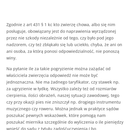
Zgodnie z art 431 § 1 kc kto zwierzę chowa, albo się nim
posługuje, obowiązany jest do naprawienia wyrządzonej
przez nie szkody niezależnie od tego, czy było pod jego
nadzorem, czy też zbłąkało się lub uciekło, chyba, że ani on
ani osoba, za którą ponosi odpowiedzialność, nie ponoszą
winy.
Na pytanie ile za takie pogryzienie można zażądać od
właściciela zwierzęcia odpowiedź nie może być
jednoznaczna. Nie ma żadnego taryfikator, czy stawek np.
za ugryzienie w łydkę. Wszystko zależy też od rozmiarów
cierpienia, ilości obrażeń, naszej sytuacji zawodowej, tego
czy przy okazji pies nie zniszczył np. drogiego instrumentu
muzycznego czy roweru. Można jednak w praktyce sądów
poszukać pewnych wskazówek, które pomogą nam
poszukać miernika szczególnie do wyliczenia o ile pieniędzy
wnieść do sądu z tytułu zadośćuczynienia ( bo