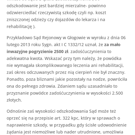
odszkodowanie jest bardziej mierzalne- powinno
odzwierciedlać rzeczywistą szkodę czyli np. koszt
zniszczonej odzieży czy dojazdów do lekarza i na
rehabilitację ).
Przykładowo Sąd Rejonowy w Głogowie w wyroku z dnia 06
lutego 2013 roku Sygn. akt I C 1332/12 uznał, że
za mało
inwazyjne pogryzienie 2500 zł
. zadośćuczynienia to
adekwatna kwota. Wskazać przy tym należy, że powódka
nie wymagała skomplikowanego leczenia ani rehabilitacji,
zaś okres odczuwanych przez nią cierpień nie był znaczny.
Ponadto, poza bliznami jakie pozostały na nodze, powróciła
ona do pełnego zdrowia. Zdaniem sądu uzasadniało to
przyznanie powódce zadośćuczynienia w wysokości 2.500
złotych.
Odnośnie zaś wysokości odszkodowania Sąd może też
oprzeć się na przepisie art. 322 kpc, który w sprawach o
naprawienie szkody, w przypadku gdy ścisłe udowodnienie
żądania jest niemożliwe lub nader utrudnione, umożliwia