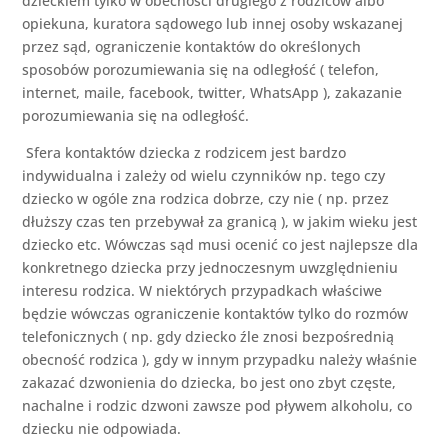
dzieckiem tylko w obecności drugiego z rodziców albo
opiekuna, kuratora sądowego lub innej osoby wskazanej
przez sąd, ograniczenie kontaktów do określonych
sposobów porozumiewania się na odległość ( telefon,
internet, maile, facebook, twitter, WhatsApp ), zakazanie
porozumiewania się na odległość.
Sfera kontaktów dziecka z rodzicem jest bardzo
indywidualna i zależy od wielu czynników np. tego czy
dziecko w ogóle zna rodzica dobrze, czy nie ( np. przez
dłuższy czas ten przebywał za granicą ), w jakim wieku jest
dziecko etc. Wówczas sąd musi ocenić co jest najlepsze dla
konkretnego dziecka przy jednoczesnym uwzględnieniu
interesu rodzica. W niektórych przypadkach właściwe
będzie wówczas ograniczenie kontaktów tylko do rozmów
telefonicznych ( np. gdy dziecko źle znosi bezpośrednią
obecność rodzica ), gdy w innym przypadku należy właśnie
zakazać dzwonienia do dziecka, bo jest ono zbyt częste,
nachalne i rodzic dzwoni zawsze pod pływem alkoholu, co
dziecku nie odpowiada.