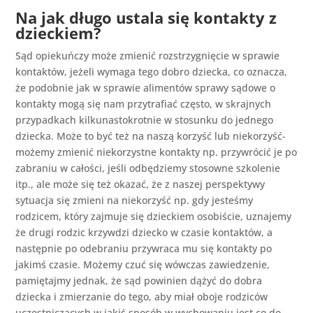
Na jak długo ustala się kontakty z
dzieckiem?
Sąd opiekuńczy może zmienić rozstrzygnięcie w sprawie
kontaktów, jeżeli wymaga tego dobro dziecka, co oznacza,
że podobnie jak w sprawie alimentów sprawy sądowe o
kontakty mogą się nam przytrafiać często, w skrajnych
przypadkach kilkunastokrotnie w stosunku do jednego
dziecka. Może to być też na naszą korzyść lub niekorzyść-
możemy zmienić niekorzystne kontakty np. przywrócić je po
zabraniu w całości, jeśli odbędziemy stosowne szkolenie
itp., ale może się też okazać, że z naszej perspektywy
sytuacja się zmieni na niekorzyść np. gdy jesteśmy
rodzicem, który zajmuje się dzieckiem osobiście, uznajemy
że drugi rodzic krzywdzi dziecko w czasie kontaktów, a
następnie po odebraniu przywraca mu się kontakty po
jakimś czasie. Możemy czuć się wówczas zawiedzenie,
pamiętajmy jednak, że sąd powinien dążyć do dobra
dziecka i zmierzanie do tego, aby miał oboje rodziców
uczestniczących w jakiś sposób w wychowaniu jest co do